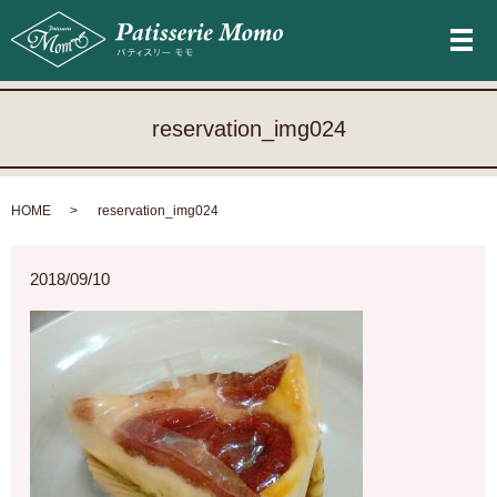
メ
reservation_img024
HOME
reservation_img024
2018/09/10