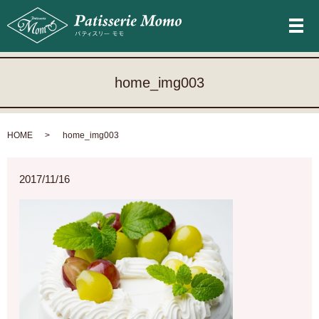
メ
home_img003
HOME
home_img003
2017/11/16