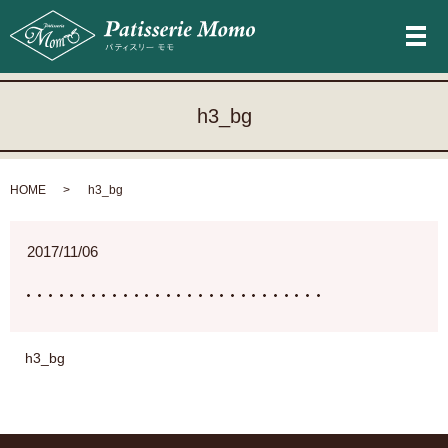
メ
h3_bg
HOME
h3_bg
2017/11/06
h3_bg